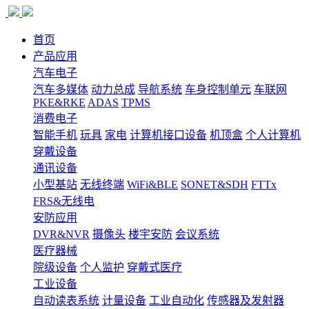
首页
产品应用
汽车电子
汽车多媒体
动力总成
导航系统
车身控制单元
车联网
PKE&RKE
ADAS
TPMS
消费电子
智能手机
玩具
家电
计算机接口设备
机顶盒
个人计算机
穿戴设备
通讯设备
小型基站
无线终端
WiFi&BLE
SONET&SDH
FTTx
FRS&无线电
安防应用
DVR&NVR
摄像头
楼宇安防
会议系统
医疗器械
院级设备
个人监护
穿戴式医疗
工业设备
自动读表系统
计量设备
工业自动化
传感器及发射器