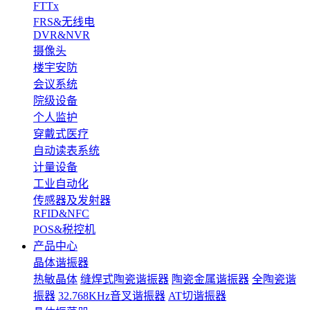
FTTx
FRS&无线电
DVR&NVR
摄像头
楼宇安防
会议系统
院级设备
个人监护
穿戴式医疗
自动读表系统
计量设备
工业自动化
传感器及发射器
RFID&NFC
POS&税控机
产品中心
晶体谐振器
热敏晶体
缝焊式陶瓷谐振器
陶瓷金属谐振器
全陶瓷谐
振器
32.768KHz音叉谐振器
AT切谐振器