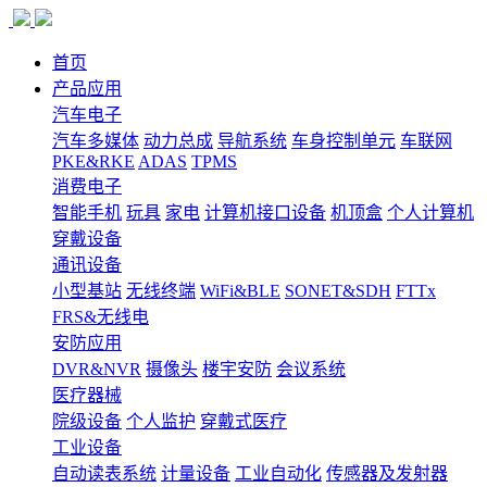
首页
产品应用
汽车电子
汽车多媒体
动力总成
导航系统
车身控制单元
车联网
PKE&RKE
ADAS
TPMS
消费电子
智能手机
玩具
家电
计算机接口设备
机顶盒
个人计算机
穿戴设备
通讯设备
小型基站
无线终端
WiFi&BLE
SONET&SDH
FTTx
FRS&无线电
安防应用
DVR&NVR
摄像头
楼宇安防
会议系统
医疗器械
院级设备
个人监护
穿戴式医疗
工业设备
自动读表系统
计量设备
工业自动化
传感器及发射器