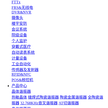
FTTx
FRS&无线电
DVR&NVR
摄像头
楼宇安防
会议系统
院级设备
个人监护
穿戴式医疗
自动读表系统
计量设备
工业自动化
传感器及发射器
RFID&NFC
POS&税控机
产品中心
晶体谐振器
热敏晶体
缝焊式陶瓷谐振器
陶瓷金属谐振器
全陶瓷谐
振器
32.768KHz音叉谐振器
AT切谐振器