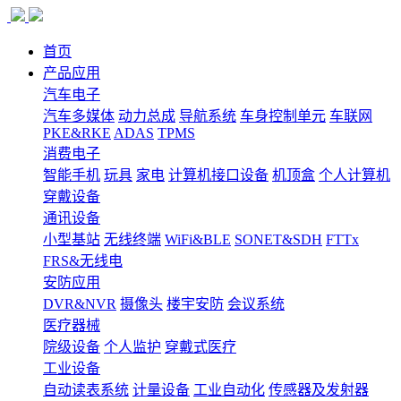
首页
产品应用
汽车电子
汽车多媒体
动力总成
导航系统
车身控制单元
车联网
PKE&RKE
ADAS
TPMS
消费电子
智能手机
玩具
家电
计算机接口设备
机顶盒
个人计算机
穿戴设备
通讯设备
小型基站
无线终端
WiFi&BLE
SONET&SDH
FTTx
FRS&无线电
安防应用
DVR&NVR
摄像头
楼宇安防
会议系统
医疗器械
院级设备
个人监护
穿戴式医疗
工业设备
自动读表系统
计量设备
工业自动化
传感器及发射器