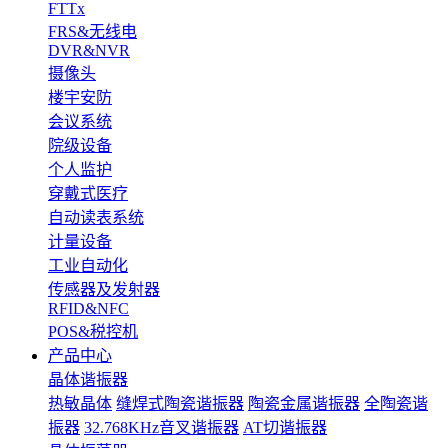
FTTx
FRS&无线电
DVR&NVR
摄像头
楼宇安防
会议系统
院级设备
个人监护
穿戴式医疗
自动读表系统
计量设备
工业自动化
传感器及发射器
RFID&NFC
POS&税控机
产品中心
晶体谐振器
热敏晶体
缝焊式陶瓷谐振器
陶瓷金属谐振器
全陶瓷谐
振器
32.768KHz音叉谐振器
AT切谐振器