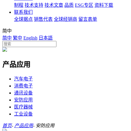
制程
技术支持
技术文章
品质
ESG专区
资料下载
联系我们
全球据点
销售代表
全球经销商
留言表单
简中
简中
繁中
English
日本語
产品应用
汽车电子
消费电子
通讯设备
安防应用
医疗器械
工业设备
首页
-
产品应用
-
安防应用