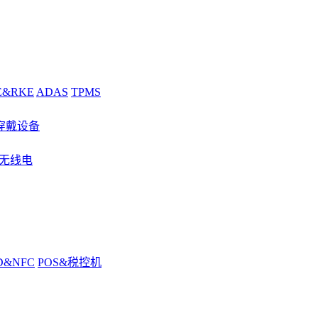
E&RKE
ADAS
TPMS
穿戴设备
&无线电
D&NFC
POS&税控机