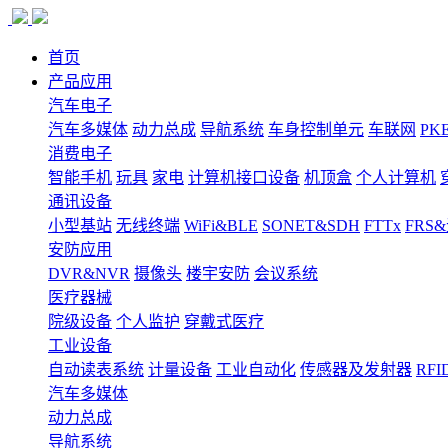
首页
产品应用
汽车电子
汽车多媒体
动力总成
导航系统
车身控制单元
车联网
PK
消费电子
智能手机
玩具
家电
计算机接口设备
机顶盒
个人计算机
通讯设备
小型基站
无线终端
WiFi&BLE
SONET&SDH
FTTx
FRS
安防应用
DVR&NVR
摄像头
楼宇安防
会议系统
医疗器械
院级设备
个人监护
穿戴式医疗
工业设备
自动读表系统
计量设备
工业自动化
传感器及发射器
RFI
汽车多媒体
动力总成
导航系统