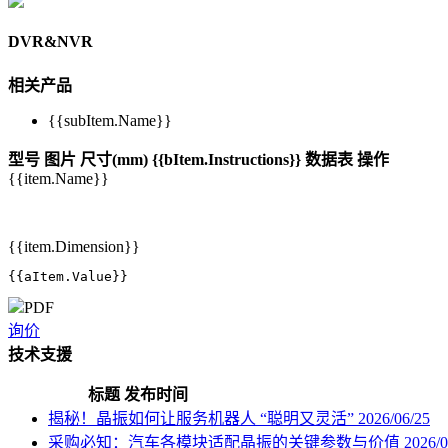
DVR&NVR
相关产品
{{subItem.Name}}
型号
图片
尺寸(mm)
{{bItem.Instructions}}
数据表
操作
{{item.Name}}
{{item.Dimension}}
{{aItem.Value}}
PDF
询价
技术支援
标题
发布时间
揭秘！晶振如何让服务机器人 “聪明又灵活”
2026/06/25
采购必知：汽车各模块适配晶振的关键参数与价值
2026/0