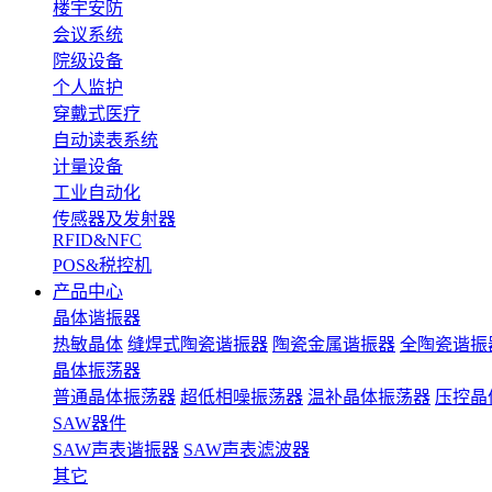
楼宇安防
会议系统
院级设备
个人监护
穿戴式医疗
自动读表系统
计量设备
工业自动化
传感器及发射器
RFID&NFC
POS&税控机
产品中心
晶体谐振器
热敏晶体
缝焊式陶瓷谐振器
陶瓷金属谐振器
全陶瓷谐振
晶体振荡器
普通晶体振荡器
超低相噪振荡器
温补晶体振荡器
压控晶
SAW器件
SAW声表谐振器
SAW声表滤波器
其它