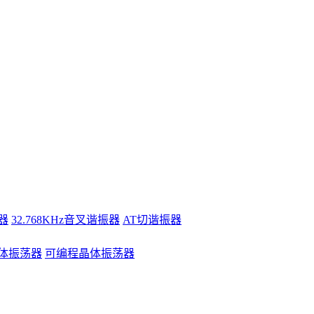
器
32.768KHz音叉谐振器
AT切谐振器
体振荡器
可编程晶体振荡器