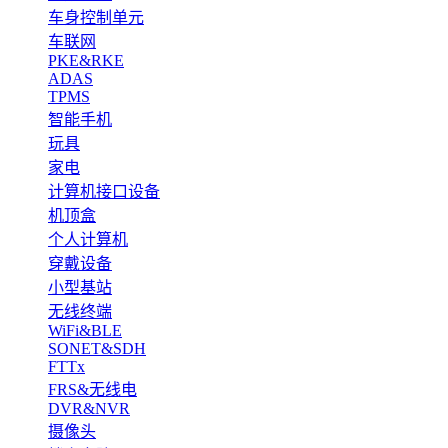
车身控制单元
车联网
PKE&RKE
ADAS
TPMS
智能手机
玩具
家电
计算机接口设备
机顶盒
个人计算机
穿戴设备
小型基站
无线终端
WiFi&BLE
SONET&SDH
FTTx
FRS&无线电
DVR&NVR
摄像头