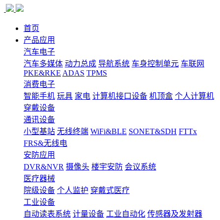
首页
产品应用
汽车电子
汽车多媒体
动力总成
导航系统
车身控制单元
车联网
PKE&RKE
ADAS
TPMS
消费电子
智能手机
玩具
家电
计算机接口设备
机顶盒
个人计算机
穿戴设备
通讯设备
小型基站
无线终端
WiFi&BLE
SONET&SDH
FTTx
FRS&无线电
安防应用
DVR&NVR
摄像头
楼宇安防
会议系统
医疗器械
院级设备
个人监护
穿戴式医疗
工业设备
自动读表系统
计量设备
工业自动化
传感器及发射器