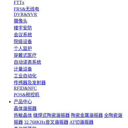
FTTx
FRS&无线电
DVR&NVR
摄像头
楼宇安防
会议系统
院级设备
个人监护
穿戴式医疗
自动读表系统
计量设备
工业自动化
传感器及发射器
RFID&NFC
POS&税控机
产品中心
晶体谐振器
热敏晶体
缝焊式陶瓷谐振器
陶瓷金属谐振器
全陶瓷谐
振器
32.768KHz音叉谐振器
AT切谐振器