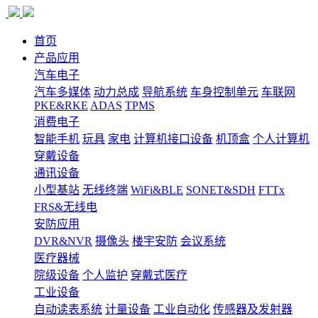
首页
产品应用
汽车电子
汽车多媒体
动力总成
导航系统
车身控制单元
车联网
PKE&RKE
ADAS
TPMS
消费电子
智能手机
玩具
家电
计算机接口设备
机顶盒
个人计算机
穿戴设备
通讯设备
小型基站
无线终端
WiFi&BLE
SONET&SDH
FTTx
FRS&无线电
安防应用
DVR&NVR
摄像头
楼宇安防
会议系统
医疗器械
院级设备
个人监护
穿戴式医疗
工业设备
自动读表系统
计量设备
工业自动化
传感器及发射器