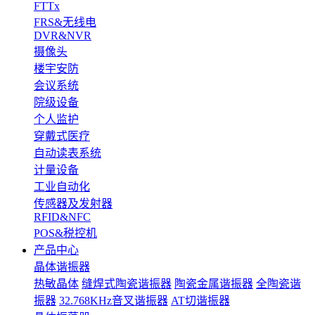
FTTx
FRS&无线电
DVR&NVR
摄像头
楼宇安防
会议系统
院级设备
个人监护
穿戴式医疗
自动读表系统
计量设备
工业自动化
传感器及发射器
RFID&NFC
POS&税控机
产品中心
晶体谐振器
热敏晶体
缝焊式陶瓷谐振器
陶瓷金属谐振器
全陶瓷谐
振器
32.768KHz音叉谐振器
AT切谐振器