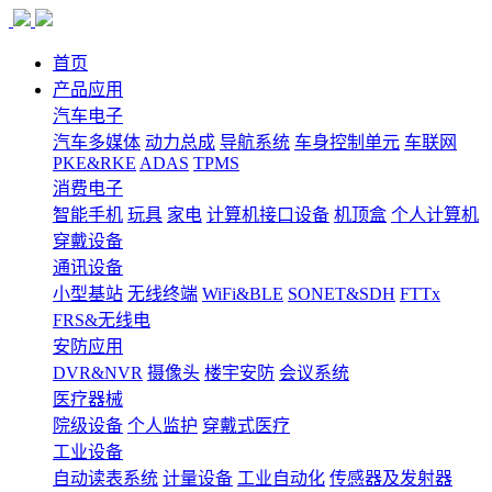
首页
产品应用
汽车电子
汽车多媒体
动力总成
导航系统
车身控制单元
车联网
PKE&RKE
ADAS
TPMS
消费电子
智能手机
玩具
家电
计算机接口设备
机顶盒
个人计算机
穿戴设备
通讯设备
小型基站
无线终端
WiFi&BLE
SONET&SDH
FTTx
FRS&无线电
安防应用
DVR&NVR
摄像头
楼宇安防
会议系统
医疗器械
院级设备
个人监护
穿戴式医疗
工业设备
自动读表系统
计量设备
工业自动化
传感器及发射器