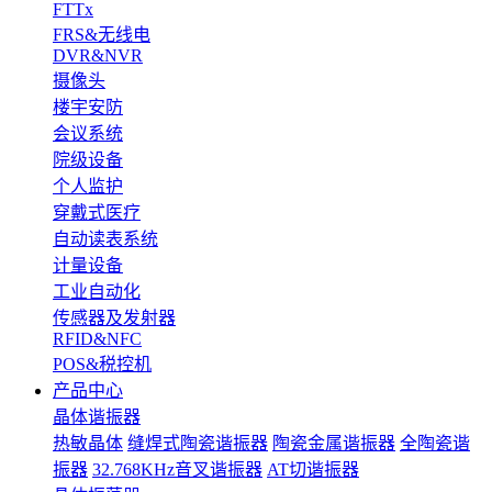
FTTx
FRS&无线电
DVR&NVR
摄像头
楼宇安防
会议系统
院级设备
个人监护
穿戴式医疗
自动读表系统
计量设备
工业自动化
传感器及发射器
RFID&NFC
POS&税控机
产品中心
晶体谐振器
热敏晶体
缝焊式陶瓷谐振器
陶瓷金属谐振器
全陶瓷谐
振器
32.768KHz音叉谐振器
AT切谐振器