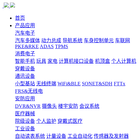
首页
产品应用
汽车电子
汽车多媒体
动力总成
导航系统
车身控制单元
车联网
PKE&RKE
ADAS
TPMS
消费电子
智能手机
玩具
家电
计算机接口设备
机顶盒
个人计算机
穿戴设备
通讯设备
小型基站
无线终端
WiFi&BLE
SONET&SDH
FTTx
FRS&无线电
安防应用
DVR&NVR
摄像头
楼宇安防
会议系统
医疗器械
院级设备
个人监护
穿戴式医疗
工业设备
自动读表系统
计量设备
工业自动化
传感器及发射器