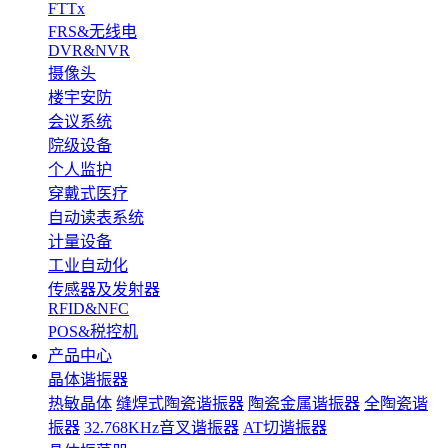
FTTx
FRS&无线电
DVR&NVR
摄像头
楼宇安防
会议系统
院级设备
个人监护
穿戴式医疗
自动读表系统
计量设备
工业自动化
传感器及发射器
RFID&NFC
POS&税控机
产品中心
晶体谐振器
热敏晶体
缝焊式陶瓷谐振器
陶瓷金属谐振器
全陶瓷谐
振器
32.768KHz音叉谐振器
AT切谐振器