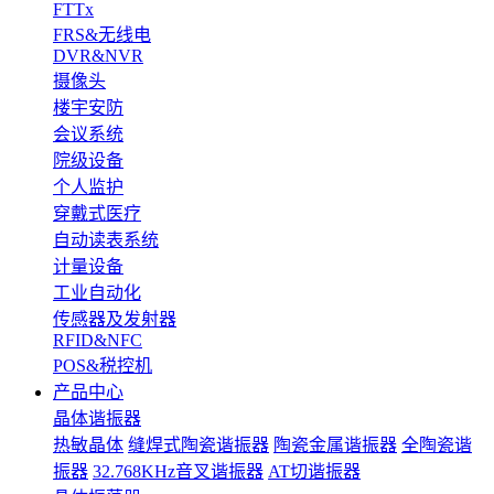
FTTx
FRS&无线电
DVR&NVR
摄像头
楼宇安防
会议系统
院级设备
个人监护
穿戴式医疗
自动读表系统
计量设备
工业自动化
传感器及发射器
RFID&NFC
POS&税控机
产品中心
晶体谐振器
热敏晶体
缝焊式陶瓷谐振器
陶瓷金属谐振器
全陶瓷谐
振器
32.768KHz音叉谐振器
AT切谐振器