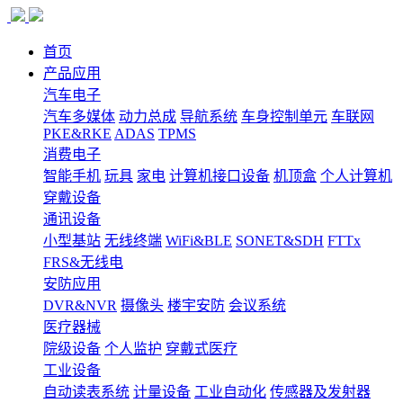
首页
产品应用
汽车电子
汽车多媒体
动力总成
导航系统
车身控制单元
车联网
PKE&RKE
ADAS
TPMS
消费电子
智能手机
玩具
家电
计算机接口设备
机顶盒
个人计算机
穿戴设备
通讯设备
小型基站
无线终端
WiFi&BLE
SONET&SDH
FTTx
FRS&无线电
安防应用
DVR&NVR
摄像头
楼宇安防
会议系统
医疗器械
院级设备
个人监护
穿戴式医疗
工业设备
自动读表系统
计量设备
工业自动化
传感器及发射器