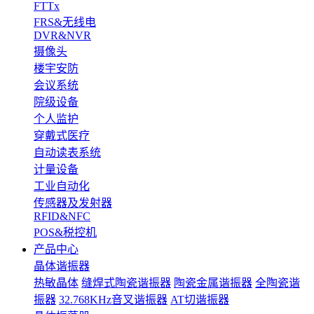
FTTx
FRS&无线电
DVR&NVR
摄像头
楼宇安防
会议系统
院级设备
个人监护
穿戴式医疗
自动读表系统
计量设备
工业自动化
传感器及发射器
RFID&NFC
POS&税控机
产品中心
晶体谐振器
热敏晶体
缝焊式陶瓷谐振器
陶瓷金属谐振器
全陶瓷谐
振器
32.768KHz音叉谐振器
AT切谐振器