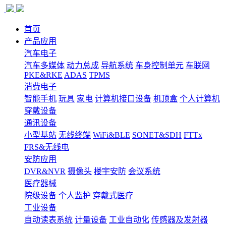
首页
产品应用
汽车电子
汽车多媒体
动力总成
导航系统
车身控制单元
车联网
PKE&RKE
ADAS
TPMS
消费电子
智能手机
玩具
家电
计算机接口设备
机顶盒
个人计算机
穿戴设备
通讯设备
小型基站
无线终端
WiFi&BLE
SONET&SDH
FTTx
FRS&无线电
安防应用
DVR&NVR
摄像头
楼宇安防
会议系统
医疗器械
院级设备
个人监护
穿戴式医疗
工业设备
自动读表系统
计量设备
工业自动化
传感器及发射器