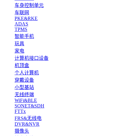
车身控制单元
车联网
PKE&RKE
ADAS
TPMS
智能手机
玩具
家电
计算机接口设备
机顶盒
个人计算机
穿戴设备
小型基站
无线终端
WiFi&BLE
SONET&SDH
FTTx
FRS&无线电
DVR&NVR
摄像头