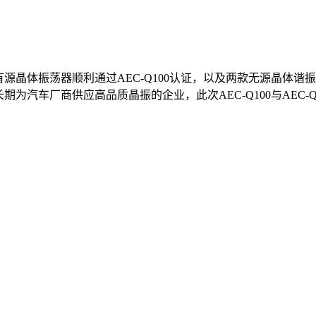
晶体振荡器顺利通过AEC-Q100认证，以及两款无源晶体谐振
并长期为汽车厂商供应高品质晶振的企业，此次AEC-Q100与AE