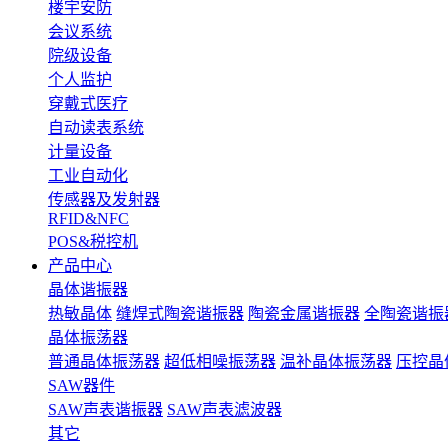
楼宇安防
会议系统
院级设备
个人监护
穿戴式医疗
自动读表系统
计量设备
工业自动化
传感器及发射器
RFID&NFC
POS&税控机
产品中心
晶体谐振器
热敏晶体
缝焊式陶瓷谐振器
陶瓷金属谐振器
全陶瓷谐振
晶体振荡器
普通晶体振荡器
超低相噪振荡器
温补晶体振荡器
压控晶
SAW器件
SAW声表谐振器
SAW声表滤波器
其它