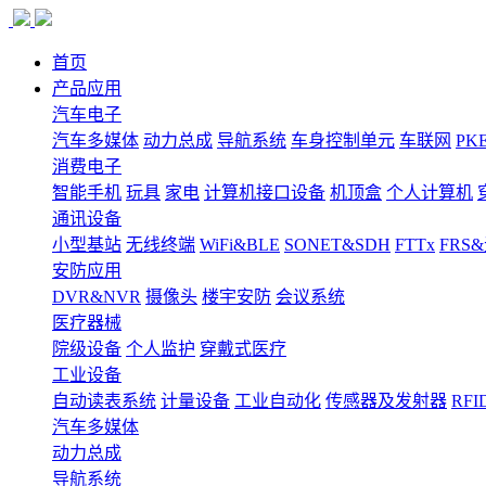
首页
产品应用
汽车电子
汽车多媒体
动力总成
导航系统
车身控制单元
车联网
PK
消费电子
智能手机
玩具
家电
计算机接口设备
机顶盒
个人计算机
通讯设备
小型基站
无线终端
WiFi&BLE
SONET&SDH
FTTx
FRS
安防应用
DVR&NVR
摄像头
楼宇安防
会议系统
医疗器械
院级设备
个人监护
穿戴式医疗
工业设备
自动读表系统
计量设备
工业自动化
传感器及发射器
RFI
汽车多媒体
动力总成
导航系统