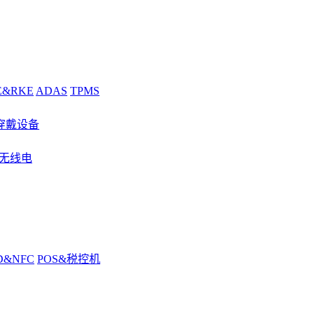
E&RKE
ADAS
TPMS
穿戴设备
&无线电
D&NFC
POS&税控机