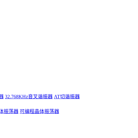
器
32.768KHz音叉谐振器
AT切谐振器
体振荡器
可编程晶体振荡器