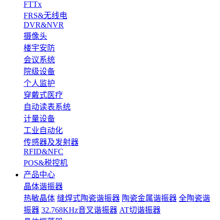
FTTx
FRS&无线电
DVR&NVR
摄像头
楼宇安防
会议系统
院级设备
个人监护
穿戴式医疗
自动读表系统
计量设备
工业自动化
传感器及发射器
RFID&NFC
POS&税控机
产品中心
晶体谐振器
热敏晶体
缝焊式陶瓷谐振器
陶瓷金属谐振器
全陶瓷谐
振器
32.768KHz音叉谐振器
AT切谐振器