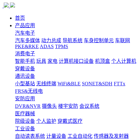
首页
产品应用
汽车电子
汽车多媒体
动力总成
导航系统
车身控制单元
车联网
PKE&RKE
ADAS
TPMS
消费电子
智能手机
玩具
家电
计算机接口设备
机顶盒
个人计算机
穿戴设备
通讯设备
小型基站
无线终端
WiFi&BLE
SONET&SDH
FTTx
FRS&无线电
安防应用
DVR&NVR
摄像头
楼宇安防
会议系统
医疗器械
院级设备
个人监护
穿戴式医疗
工业设备
自动读表系统
计量设备
工业自动化
传感器及发射器