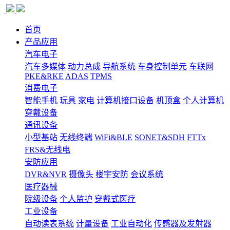
首页
产品应用
汽车电子
汽车多媒体
动力总成
导航系统
车身控制单元
车联网
PKE&RKE
ADAS
TPMS
消费电子
智能手机
玩具
家电
计算机接口设备
机顶盒
个人计算机
穿戴设备
通讯设备
小型基站
无线终端
WiFi&BLE
SONET&SDH
FTTx
FRS&无线电
安防应用
DVR&NVR
摄像头
楼宇安防
会议系统
医疗器械
院级设备
个人监护
穿戴式医疗
工业设备
自动读表系统
计量设备
工业自动化
传感器及发射器