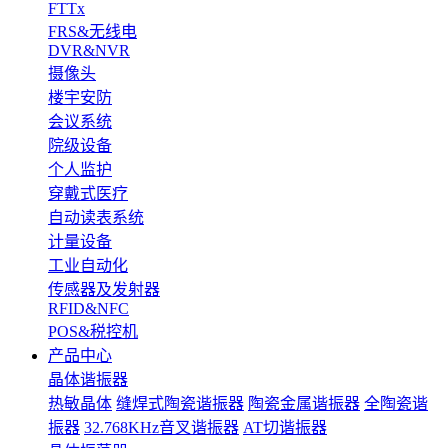
FTTx
FRS&无线电
DVR&NVR
摄像头
楼宇安防
会议系统
院级设备
个人监护
穿戴式医疗
自动读表系统
计量设备
工业自动化
传感器及发射器
RFID&NFC
POS&税控机
产品中心
晶体谐振器
热敏晶体
缝焊式陶瓷谐振器
陶瓷金属谐振器
全陶瓷谐
振器
32.768KHz音叉谐振器
AT切谐振器