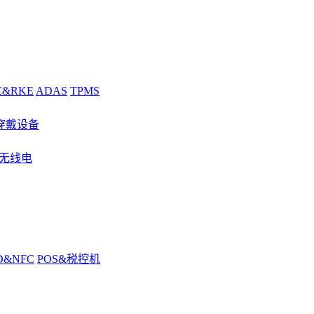
E&RKE
ADAS
TPMS
穿戴设备
&无线电
D&NFC
POS&税控机