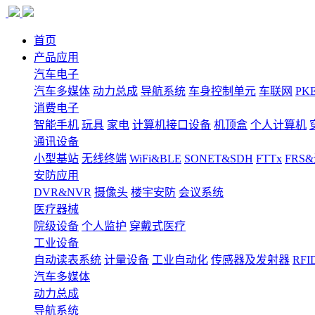
首页
产品应用
汽车电子
汽车多媒体
动力总成
导航系统
车身控制单元
车联网
PK
消费电子
智能手机
玩具
家电
计算机接口设备
机顶盒
个人计算机
通讯设备
小型基站
无线终端
WiFi&BLE
SONET&SDH
FTTx
FRS
安防应用
DVR&NVR
摄像头
楼宇安防
会议系统
医疗器械
院级设备
个人监护
穿戴式医疗
工业设备
自动读表系统
计量设备
工业自动化
传感器及发射器
RFI
汽车多媒体
动力总成
导航系统