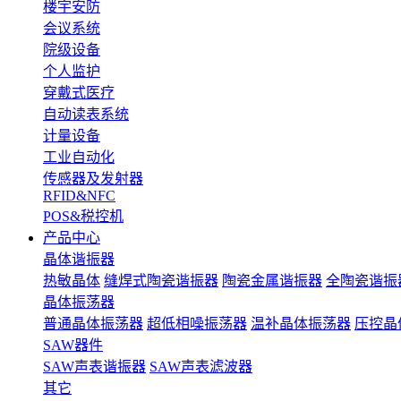
楼宇安防
会议系统
院级设备
个人监护
穿戴式医疗
自动读表系统
计量设备
工业自动化
传感器及发射器
RFID&NFC
POS&税控机
产品中心
晶体谐振器
热敏晶体
缝焊式陶瓷谐振器
陶瓷金属谐振器
全陶瓷谐振
晶体振荡器
普通晶体振荡器
超低相噪振荡器
温补晶体振荡器
压控晶
SAW器件
SAW声表谐振器
SAW声表滤波器
其它