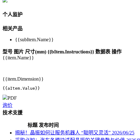
个人监护
相关产品
{{subItem.Name}}
型号
图片
尺寸(mm)
{{bItem.Instructions}}
数据表
操作
{{item.Name}}
{{item.Dimension}}
{{aItem.Value}}
PDF
询价
技术支援
标题
发布时间
揭秘！晶振如何让服务机器人 “聪明又灵活”
2026/06/25