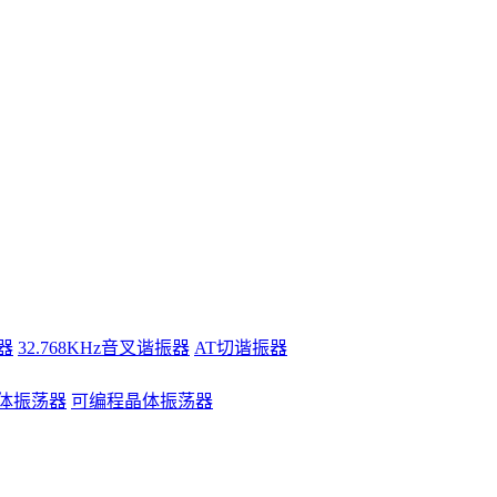
器
32.768KHz音叉谐振器
AT切谐振器
体振荡器
可编程晶体振荡器