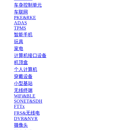
车身控制单元
车联网
PKE&RKE
ADAS
TPMS
智能手机
玩具
家电
计算机接口设备
机顶盒
个人计算机
穿戴设备
小型基站
无线终端
WiFi&BLE
SONET&SDH
FTTx
FRS&无线电
DVR&NVR
摄像头