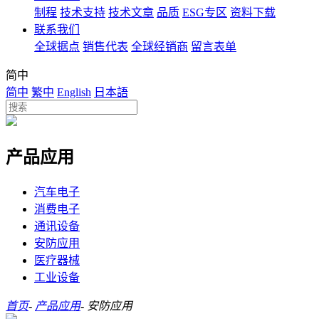
制程
技术支持
技术文章
品质
ESG专区
资料下载
联系我们
全球据点
销售代表
全球经销商
留言表单
简中
简中
繁中
English
日本語
产品应用
汽车电子
消费电子
通讯设备
安防应用
医疗器械
工业设备
首页
-
产品应用
-
安防应用