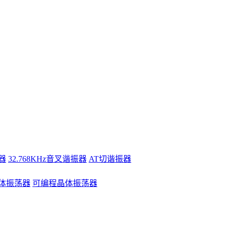
器
32.768KHz音叉谐振器
AT切谐振器
体振荡器
可编程晶体振荡器