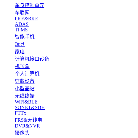
车身控制单元
车联网
PKE&RKE
ADAS
TPMS
智能手机
玩具
家电
计算机接口设备
机顶盒
个人计算机
穿戴设备
小型基站
无线终端
WiFi&BLE
SONET&SDH
FTTx
FRS&无线电
DVR&NVR
摄像头