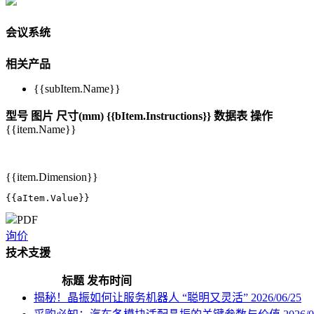
会议系统
相关产品
{{subItem.Name}}
型号
图片
尺寸(mm)
{{bItem.Instructions}}
数据表
操作
{{item.Name}}
{{item.Dimension}}
{{aItem.Value}}
PDF
询价
技术支援
标题
发布时间
揭秘！晶振如何让服务机器人 “聪明又灵活”
2026/06/25