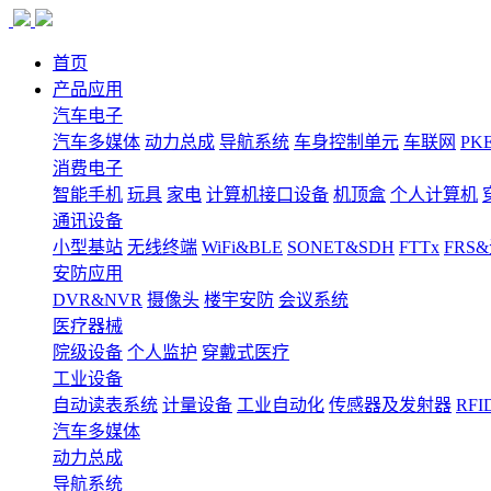
首页
产品应用
汽车电子
汽车多媒体
动力总成
导航系统
车身控制单元
车联网
PK
消费电子
智能手机
玩具
家电
计算机接口设备
机顶盒
个人计算机
通讯设备
小型基站
无线终端
WiFi&BLE
SONET&SDH
FTTx
FRS
安防应用
DVR&NVR
摄像头
楼宇安防
会议系统
医疗器械
院级设备
个人监护
穿戴式医疗
工业设备
自动读表系统
计量设备
工业自动化
传感器及发射器
RFI
汽车多媒体
动力总成
导航系统