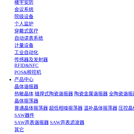
楼宇安防
会议系统
院级设备
个人监护
穿戴式医疗
自动读表系统
计量设备
工业自动化
传感器及发射器
RFID&NFC
POS&税控机
产品中心
晶体谐振器
热敏晶体
缝焊式陶瓷谐振器
陶瓷金属谐振器
全陶瓷谐振
晶体振荡器
普通晶体振荡器
超低相噪振荡器
温补晶体振荡器
压控晶
SAW器件
SAW声表谐振器
SAW声表滤波器
其它