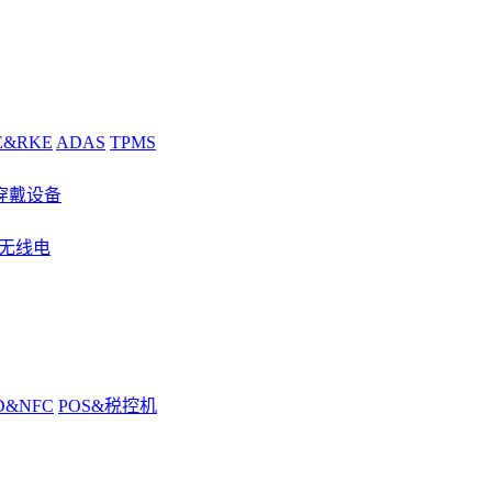
E&RKE
ADAS
TPMS
穿戴设备
&无线电
D&NFC
POS&税控机