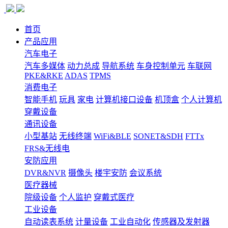
首页
产品应用
汽车电子
汽车多媒体
动力总成
导航系统
车身控制单元
车联网
PKE&RKE
ADAS
TPMS
消费电子
智能手机
玩具
家电
计算机接口设备
机顶盒
个人计算机
穿戴设备
通讯设备
小型基站
无线终端
WiFi&BLE
SONET&SDH
FTTx
FRS&无线电
安防应用
DVR&NVR
摄像头
楼宇安防
会议系统
医疗器械
院级设备
个人监护
穿戴式医疗
工业设备
自动读表系统
计量设备
工业自动化
传感器及发射器