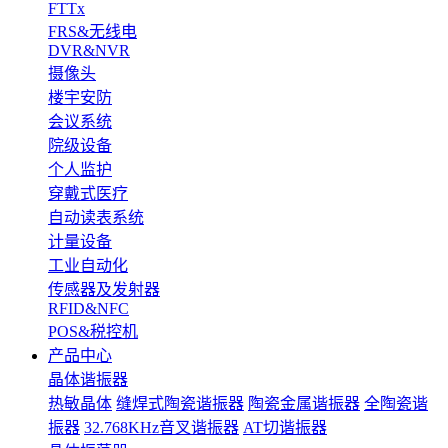
FTTx
FRS&无线电
DVR&NVR
摄像头
楼宇安防
会议系统
院级设备
个人监护
穿戴式医疗
自动读表系统
计量设备
工业自动化
传感器及发射器
RFID&NFC
POS&税控机
产品中心
晶体谐振器
热敏晶体
缝焊式陶瓷谐振器
陶瓷金属谐振器
全陶瓷谐
振器
32.768KHz音叉谐振器
AT切谐振器