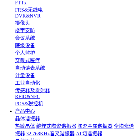
FTTx
FRS&无线电
DVR&NVR
摄像头
楼宇安防
会议系统
院级设备
个人监护
穿戴式医疗
自动读表系统
计量设备
工业自动化
传感器及发射器
RFID&NFC
POS&税控机
产品中心
晶体谐振器
热敏晶体
缝焊式陶瓷谐振器
陶瓷金属谐振器
全陶瓷谐
振器
32.768KHz音叉谐振器
AT切谐振器