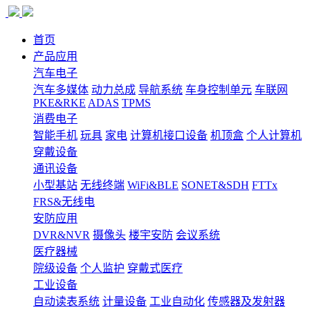
首页
产品应用
汽车电子
汽车多媒体
动力总成
导航系统
车身控制单元
车联网
PKE&RKE
ADAS
TPMS
消费电子
智能手机
玩具
家电
计算机接口设备
机顶盒
个人计算机
穿戴设备
通讯设备
小型基站
无线终端
WiFi&BLE
SONET&SDH
FTTx
FRS&无线电
安防应用
DVR&NVR
摄像头
楼宇安防
会议系统
医疗器械
院级设备
个人监护
穿戴式医疗
工业设备
自动读表系统
计量设备
工业自动化
传感器及发射器